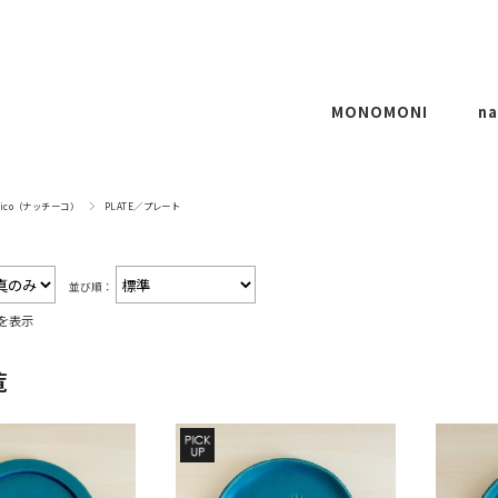
MONOMONI
na
T-SHIRTS
hico（ナッチーコ）
PLATE／プレート
CUSTOMIZE
REMAKE
P
並び順：
OTHERS
CO
件を表示
O
覧