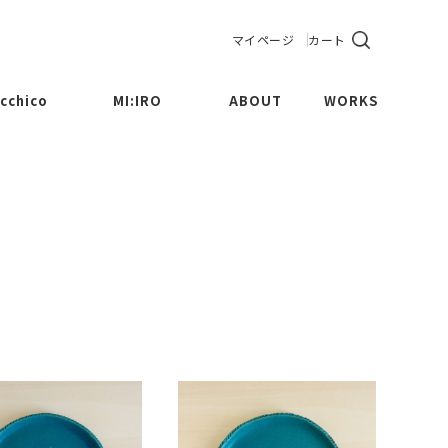
マイページ
カート
cchico
MI:IRO
ABOUT
WORKS
CUP
Maru
BOWL
Sankaku
LATE
Sikaku
MPOTE
Kinchaku
THERS