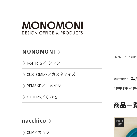
MONOMONI
HOME
nacc
T-SHIRTS／Tシャツ
CUSTOMIZE／カスタマイズ
表示切替：
REMAKE／リメイク
4件中1件～4
OTHERS／その他
商品一
nacchico
CUP／カップ