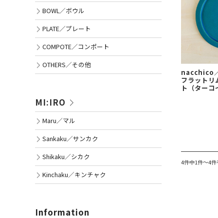
BOWL／ボウル
PLATE／プレート
COMPOTE／コンポート
OTHERS／その他
nacchic
フラットリ
ト（ターコ
MI:IRO
Maru／マル
Sankaku／サンカク
Shikaku／シカク
4件中1件～4
Kinchaku／キンチャク
Information