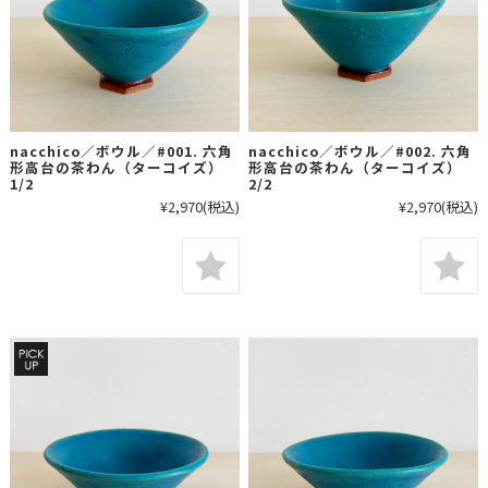
nacchico／ボウル／#001. 六角
nacchico／ボウル／#002. 六角
形高台の茶わん（ターコイズ）
形高台の茶わん（ターコイズ）
1/2
2/2
¥2,970
(税込)
¥2,970
(税込)