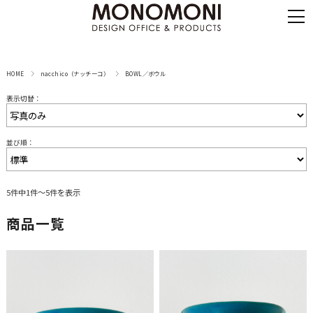
HOME
nacchico（ナッチーコ）
BOWL／ボウル
表示切替：
並び順：
5件中1件～5件を表示
商品一覧