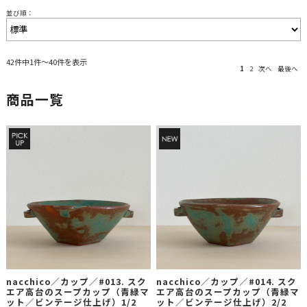
並び順：
42件中1件～40件を表示
1
2
次へ
最後へ
商品一覧
nacchico／カップ／#013. スク
nacchico／カップ／#014. スク
エア高台のスープカップ（青緑マ
エア高台のスープカップ（青緑マ
ット／ビンテージ仕上げ）1/2
ット／ビンテージ仕上げ）2/2