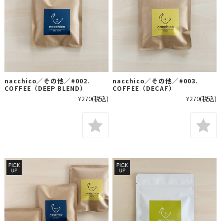
nacchico／その他／#002.
nacchico／その他／#003.
COFFEE（DEEP BLEND）
COFFEE（DECAF）
¥270
(税込)
¥270
(税込)