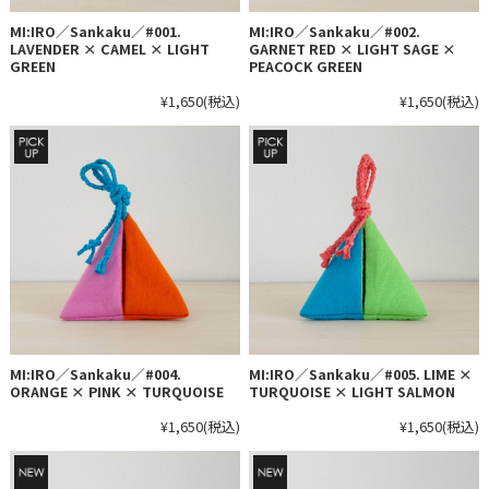
MI:IRO／Sankaku／#001.
MI:IRO／Sankaku／#002.
LAVENDER × CAMEL × LIGHT
GARNET RED × LIGHT SAGE ×
GREEN
PEACOCK GREEN
¥1,650
(税込)
¥1,650
(税込)
MI:IRO／Sankaku／#004.
MI:IRO／Sankaku／#005. LIME ×
ORANGE × PINK × TURQUOISE
TURQUOISE × LIGHT SALMON
¥1,650
(税込)
¥1,650
(税込)