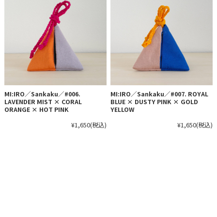
MI:IRO／Sankaku／#006.
MI:IRO／Sankaku／#007. ROYAL
LAVENDER MIST × CORAL
BLUE × DUSTY PINK × GOLD
ORANGE × HOT PINK
YELLOW
¥1,650
(税込)
¥1,650
(税込)