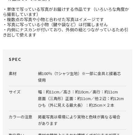
・単体で写っている写真がお届けする作品です（いろいろな角度か
ら撮影しています）
・複数点の写真や小物と合わせた写真はイメージです
・写真に写っている小物（鍵や袋など）は付属しません
・内側にナスカンが付いており、外側の紐とつながっているため引
き出して使えます
SPEC
素材
綿100％（Tシャツ生地）※一部に金具と接着芯
使用
サイズ
幅：約11cm／高さ：約10cm／奥行：約11cm
底面（三角形）正面：約11cm／他２辺：約12cm
ひも（外に見える最大長）：約25cm×２本
カラーの注意
掲載写真は環境により実物と色味が異なる場合
があります