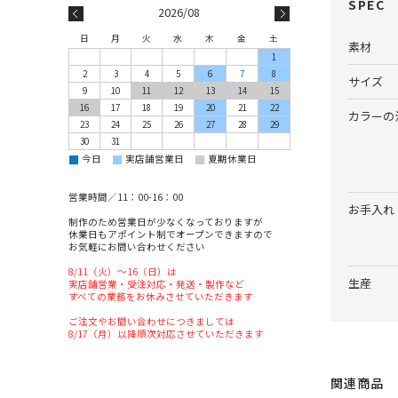
SPEC
2026/08
日
月
火
水
木
金
土
素材
1
2
3
4
5
6
7
8
サイズ
9
10
11
12
13
14
15
16
17
18
19
20
21
22
カラーの
23
24
25
26
27
28
29
30
31
■
■
■
今日
実店舗営業日
夏期休業日
営業時間／11：00-16：00
お手入れ
制作のため営業日が少なくなっておりますが
休業日もアポイント制でオープンできますので
お気軽にお問い合わせください
8/11（火）～16（日）は
生産
実店舗営業・受注対応・発送・製作など
すべての業務をお休みさせていただきます
ご注文やお問い合わせにつきましては
8/17（月）以降順次対応させていただきます
関連商品