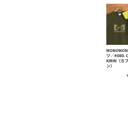
MONOMO
ツ／#080. 
KIRIN（
ン）