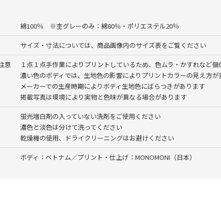
綿100％ ※杢グレーのみ：綿80％・ポリエステル20％
サイズ・寸法については、商品画像内のサイズ表をご覧ください
注意
１点１点手作業によりプリントしているため、色ムラ・かすれなど個
濃い色のボディでは、生地色の影響によりプリントカラーの見え方が
メーカーでの生産時期によりボディ生地色にばらつきがあります
掲載写真は環境により実物と色味が異なる場合があります
蛍光増白剤の入っていない洗剤をご使用ください
濃色と淡色は分けて洗ってください
乾燥機の使用、ドライクリーニングはお避けください
ボディ：ベトナム／プリント・仕上げ：MONOMONI（日本）