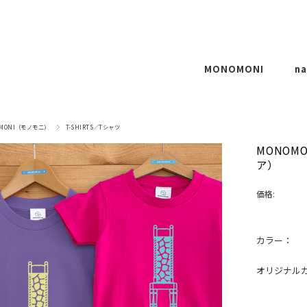
MONOMONI
na
T-SHIRTS
OMONI（モノモニ）
T-SHIRTS／Tシャツ
CUSTOMIZE
MONOMO
ア）
REMAKE
P
OTHERS
価格:
CO
O
カラー：
オリジナルカ