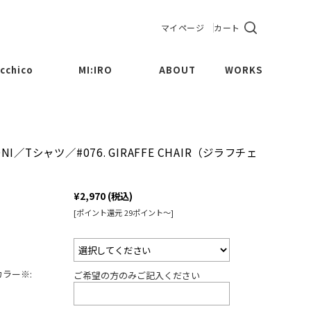
マイページ
カート
cchico
MI:IRO
ABOUT
WORKS
CUP
Maru
BOWL
Sankaku
NI／Tシャツ／#076. GIRAFFE CHAIR（ジラフチェ
LATE
Sikaku
¥2,970
(税込)
MPOTE
Kinchaku
[ポイント還元 29ポイント～]
THERS
ラー※:
ご希望の方のみご記入ください