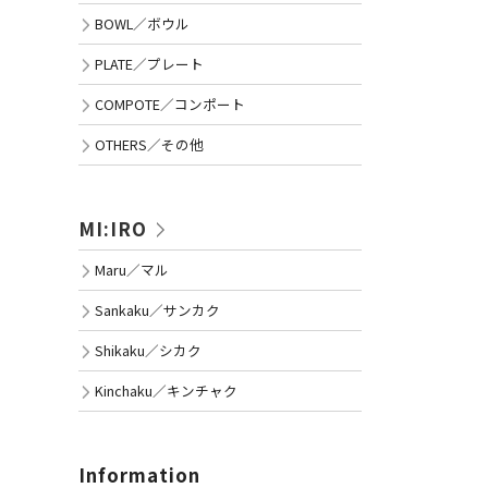
BOWL／ボウル
PLATE／プレート
COMPOTE／コンポート
OTHERS／その他
MI:IRO
Maru／マル
Sankaku／サンカク
Shikaku／シカク
Kinchaku／キンチャク
Information