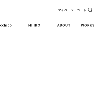
マイページ
カート
cchico
MI:IRO
ABOUT
WORKS
CUP
Maru
BOWL
Sankaku
LATE
Sikaku
MPOTE
Kinchaku
THERS