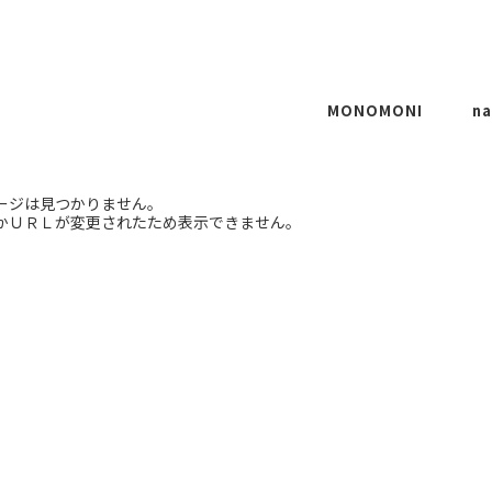
MONOMONI
na
T-SHIRTS
ージは見つかりません。
CUSTOMIZE
かＵＲＬが変更されたため表示できません。
REMAKE
P
OTHERS
CO
O