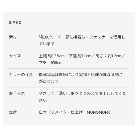
SPEC
素材
綿100％ ※一部に接着芯・ファスナーを使用し
ています
サイズ
上幅 約17.5cm／下幅 約11cm／高さ：約12cm／
マチ：約6cm
カラーの注意
掲載写真は環境により実物と色味が異なる場合
があります
お手入れ
やさしく手洗いし形をととのえて陰干ししてくだ
さい
生産
日本（リメイク・仕上げ：MONOMONI）