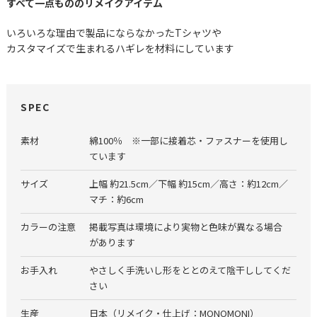
すべて一点もののリメイクアイテム
いろいろな理由で製品にならなかったTシャツや
カスタマイズで生まれるハギレを材料にしています
SPEC
素材
綿100％ ※一部に接着芯・ファスナーを使用し
ています
サイズ
上幅 約21.5cm／下幅 約15cm／高さ：約12cm／
マチ：約6cm
カラーの注意
掲載写真は環境により実物と色味が異なる場合
があります
お手入れ
やさしく手洗いし形をととのえて陰干ししてくだ
さい
生産
日本（リメイク・仕上げ：MONOMONI）