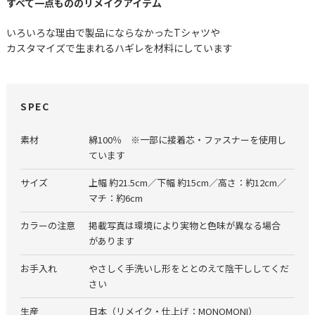
すべて一点もののリメイクアイテム
いろいろな理由で製品にならなかったTシャツや
カスタマイズで生まれるハギレを材料にしています
SPEC
素材
綿100％ ※一部に接着芯・ファスナーを使用し
ています
サイズ
上幅 約21.5cm／下幅 約15cm／高さ：約12cm／
マチ：約6cm
カラーの注意
掲載写真は環境により実物と色味が異なる場合
があります
お手入れ
やさしく手洗いし形をととのえて陰干ししてくだ
さい
生産
日本（リメイク・仕上げ：MONOMONI）