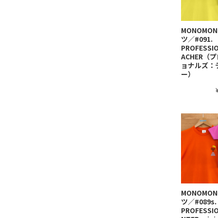
MONOMO
ツ／#091.
PROFESSI
ACHER（
ョナルズ：
ー）
MONOMO
ツ／#089s.
PROFESSIO