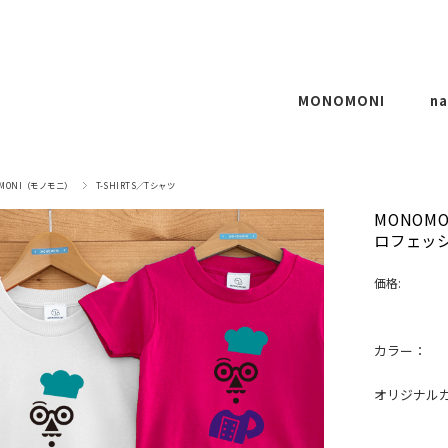
MONOMONI
na
T-SHIRTS
OMONI（モノモニ）
T-SHIRTS／Tシャツ
CUSTOMIZE
MONOMO
ロフェッ
REMAKE
P
OTHERS
価格:
CO
O
カラー：
オリジナルカ