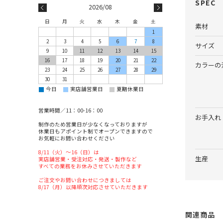
SPEC
2026/08
日
月
火
水
木
金
土
素材
1
2
3
4
5
6
7
8
サイズ
9
10
11
12
13
14
15
16
17
18
19
20
21
22
カラーの
23
24
25
26
27
28
29
30
31
■
■
■
今日
実店舗営業日
夏期休業日
営業時間／11：00-16：00
お手入れ
制作のため営業日が少なくなっておりますが
休業日もアポイント制でオープンできますので
お気軽にお問い合わせください
8/11（火）～16（日）は
生産
実店舗営業・受注対応・発送・製作など
すべての業務をお休みさせていただきます
ご注文やお問い合わせにつきましては
8/17（月）以降順次対応させていただきます
関連商品