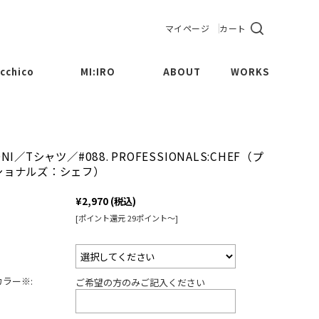
マイページ
カート
cchico
MI:IRO
ABOUT
WORKS
CUP
Maru
BOWL
Sankaku
NI／Tシャツ／#088. PROFESSIONALS:CHEF（プ
ショナルズ：シェフ）
LATE
Sikaku
¥2,970
(税込)
MPOTE
Kinchaku
[ポイント還元 29ポイント～]
THERS
ラー※:
ご希望の方のみご記入ください