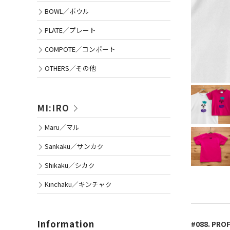
BOWL／ボウル
PLATE／プレート
COMPOTE／コンポート
OTHERS／その他
MI:IRO
Maru／マル
Sankaku／サンカク
Shikaku／シカク
Kinchaku／キンチャク
Information
#088. P