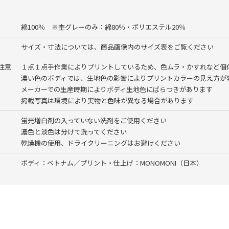
綿100％ ※杢グレーのみ：綿80％・ポリエステル20％
サイズ・寸法については、商品画像内のサイズ表をご覧ください
注意
１点１点手作業によりプリントしているため、色ムラ・かすれなど個
濃い色のボディでは、生地色の影響によりプリントカラーの見え方が
メーカーでの生産時期によりボディ生地色にばらつきがあります
掲載写真は環境により実物と色味が異なる場合があります
蛍光増白剤の入っていない洗剤をご使用ください
濃色と淡色は分けて洗ってください
乾燥機の使用、ドライクリーニングはお避けください
ボディ：ベトナム／プリント・仕上げ：MONOMONI（日本）