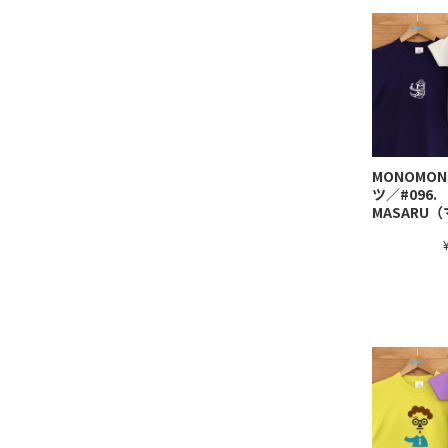
MONOMO
ツ／#096.
MASARU