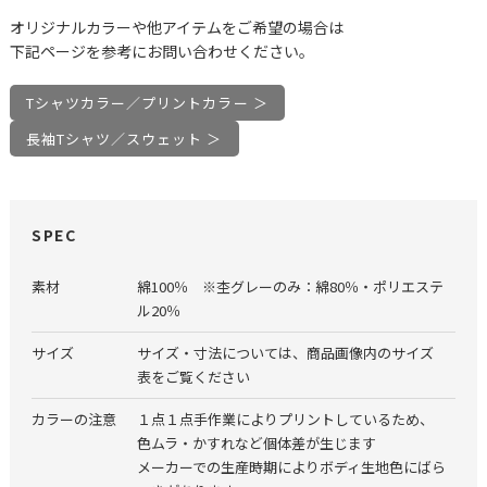
オリジナルカラーや他アイテムをご希望の場合は
下記ページを参考にお問い合わせください。
Tシャツカラー／プリントカラー ＞
長袖Tシャツ／スウェット ＞
SPEC
素材
綿100％ ※杢グレーのみ：綿80％・ポリエステ
ル20％
サイズ
サイズ・寸法については、商品画像内のサイズ
表をご覧ください
カラーの注意
１点１点手作業によりプリントしているため、
色ムラ・かすれなど個体差が生じます
メーカーでの生産時期によりボディ生地色にばら