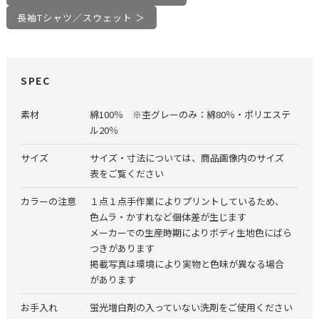
長袖Tシャツ／スウェット ＞
SPEC
素材
綿100％ ※杢グレーのみ：綿80％・ポリエステ
ル20％
サイズ
サイズ・寸法については、商品画像内のサイズ
表をご覧ください
カラーの注意
１点１点手作業によりプリントしているため、
色ムラ・かすれなど個体差が生じます
メーカーでの生産時期によりボディ生地色にばら
つきがあります
掲載写真は環境により実物と色味が異なる場合
があります
お手入れ
蛍光増白剤の入っていない洗剤をご使用ください